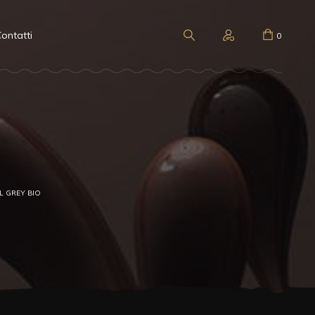
ontatti
0
L GREY BIO