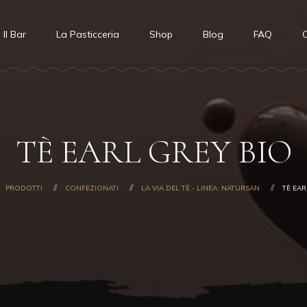
Il Bar
La Pasticceria
Shop
Blog
FAQ
C
TÈ EARL GREY BIO
PRODOTTI
CONFEZIONATI
LA VIA DEL TÈ - LINEA: NATURSAN
TÈ EAR