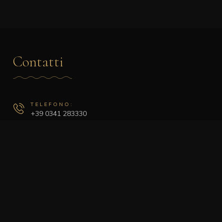
Contatti
TELEFONO:
+39 0341 283330
DOVE SIAMO:
Via Roma, 43, 23900 Lecco LC
EMAIL:
info@barcentralelecco.it