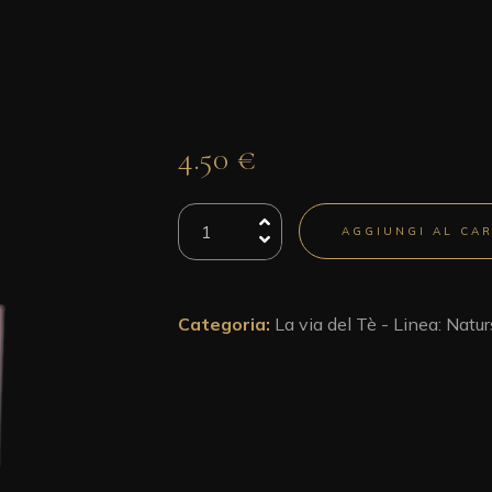
4.50
€
TÈ
AGGIUNGI AL CA
EARL
GREY
BIO
quantità
Categoria:
La via del Tè - Linea: Natu